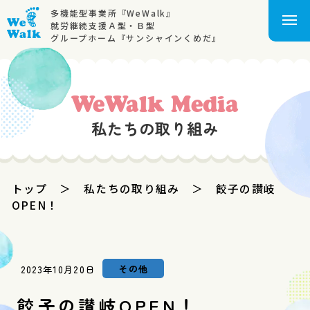
多機能型事業所『WeWalk』
就労継続支援Ａ型・Ｂ型
グループホーム『サンシャインくめだ』
WeWalk Media
私たちの取り組み
トップ
＞
私たちの取り組み
＞
餃子の讃岐
OPEN！
その他
2023年10月20日
餃子の讃岐OPEN！