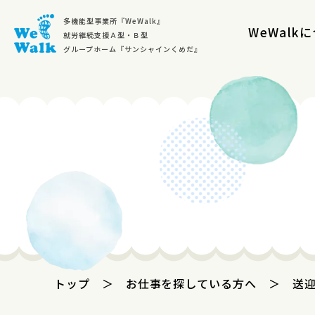
多機能型事業所『WeWalk』
WeWalk
就労継続支援Ａ型・Ｂ型
グループホーム『サンシャインくめだ』
トップ
＞
お仕事を探している方へ
＞
送